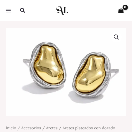
Ir
Buscar
al
contenido
Aretes
plateados
con
dorado
cantidad
Inicio
/
Accesorios
/
Aretes
/ Aretes plateados con dorado