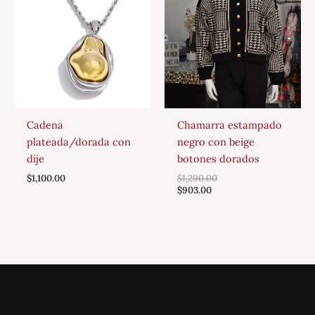
Cadena
Chamarra estampado
plateada/dorada con
negro con beige
dije
botones dorados
$
1,100.00
$
1,290.00
$
903.00