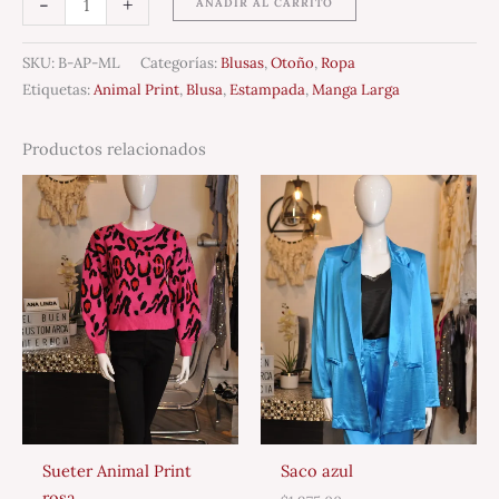
-
+
AÑADIR AL CARRITO
SKU:
B-AP-ML
Categorías:
Blusas
,
Otoño
,
Ropa
Etiquetas:
Animal Print
,
Blusa
,
Estampada
,
Manga Larga
Productos relacionados
Sueter Animal Print
Saco azul
rosa