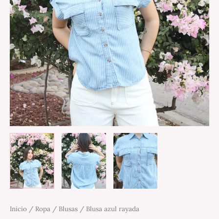
Inicio
/
Ropa
/
Blusas
/ Blusa azul rayada