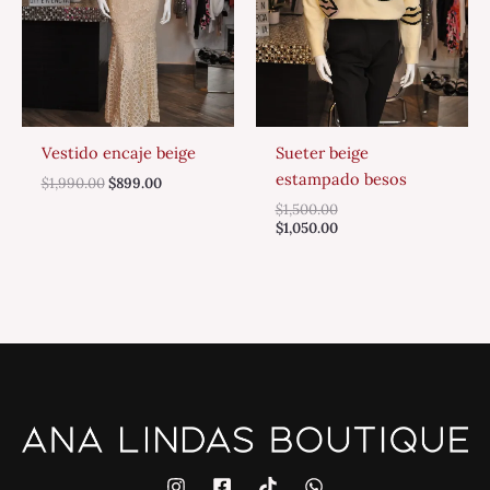
Vestido encaje beige
Sueter beige
estampado besos
$
1,990.00
$
899.00
$
1,500.00
$
1,050.00