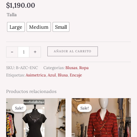
$
1,190.00
Talla
Large
Medium
Small
-
+
AÑADIR AL CARRITO
SKU:
B-AZC-ENC
Categorías:
Blusas
,
Ropa
Etiquetas:
Asimetrica
,
Azul
,
Blusa
,
Encaje
Productos relacionados
Original
Current
price
price
Sale!
Sale!
Sale!
Sale!
was:
is:
$2,790.00.
$500.00.