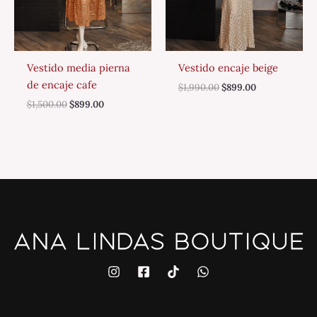
Vestido media pierna
Vestido encaje beige
de encaje cafe
$
1,990.00
$
899.00
$
1,500.00
$
899.00