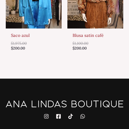
Saco azul
Blusa satin café
$
1,975.00
$
1,100.00
$
200.00
$
200.00