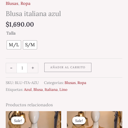
Blusas
,
Ropa
Blusa italiana azul
$
1,690.00
Talla
M/L
S/M
-
+
AÑADIR AL CARRITO
SKU:
BLU-ITA-AZU
Categorías:
Blusas
,
Ropa
Etiquetas:
Azul
,
Blusa
,
Italiana
,
Lino
Productos relacionados
Original
Current
Original
Current
price
price
price
price
Sale!
Sale!
Sale!
Sale!
was:
is:
was:
is:
$1,500.00.
$500.00.
$1,450.00.
$899.00.