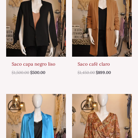
Saco capa negro liso
Saco café claro
$
1,500.00
$
500.00
$
1,450.00
$
899.00