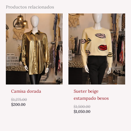
Productos relacionados
Camisa dorada
Sueter beige
estampado besos
$
1,275.00
$
200.00
$
1,500.00
$
1,050.00