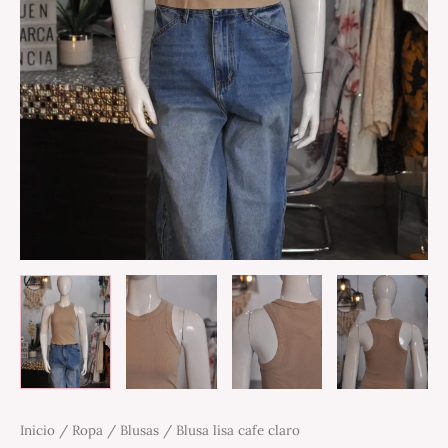
Inicio
/
Ropa
/
Blusas
/ Blusa lisa cafe claro