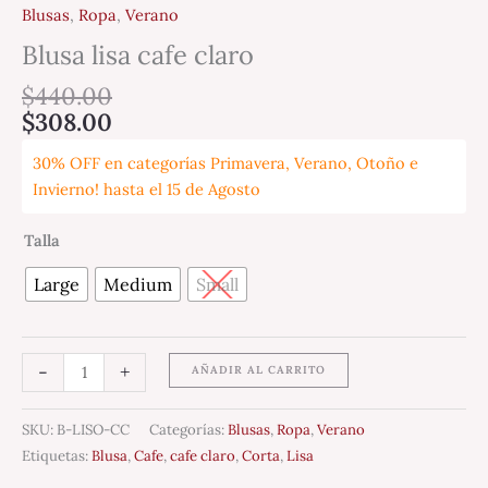
Blusas
,
Ropa
,
Verano
Blusa lisa cafe claro
$
440.00
$
308.00
30% OFF en categorías Primavera, Verano, Otoño e
Invierno! hasta el 15 de Agosto
Talla
Large
Medium
Small
-
+
AÑADIR AL CARRITO
SKU:
B-LISO-CC
Categorías:
Blusas
,
Ropa
,
Verano
Etiquetas:
Blusa
,
Cafe
,
cafe claro
,
Corta
,
Lisa