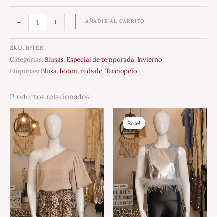
-
+
AÑADIR AL CARRITO
SKU:
B-TER
Categorías:
Blusas
,
Especial de temporada
,
Invierno
Etiquetas:
Blusa
,
boton
,
redsale
,
Terciopelo
Productos relacionados
Original
Current
price
price
Sale!
Sale!
was:
is:
$1,150.00.
$100.00.