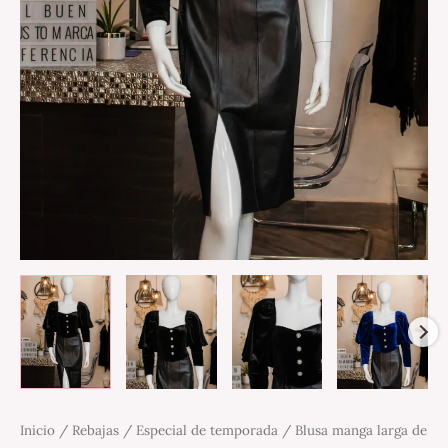
Inicio
/
Rebajas
/
Especial de temporada
/ Blusa manga larga de