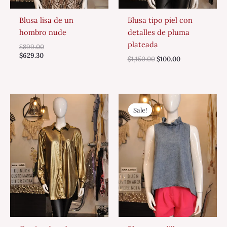
Blusa lisa de un
Blusa tipo piel con
hombro nude
detalles de pluma
plateada
$
899.00
$
629.30
$
1,150.00
$
100.00
Original
Current
price
price
Sale!
Sale!
was:
is:
$860.00.
$599.00.