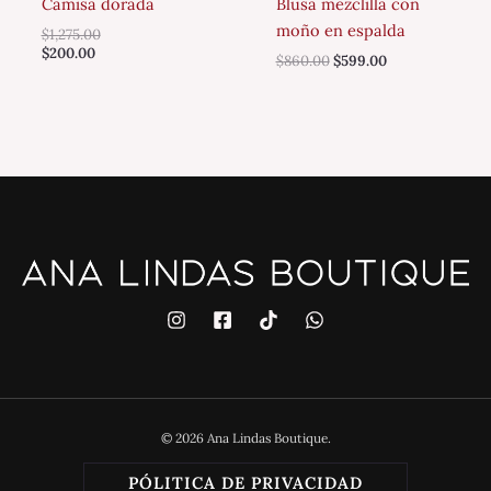
Camisa dorada
Blusa mezclilla con
moño en espalda
$
1,275.00
$
200.00
$
860.00
$
599.00
© 2026 Ana Lindas Boutique.
PÓLITICA DE PRIVACIDAD