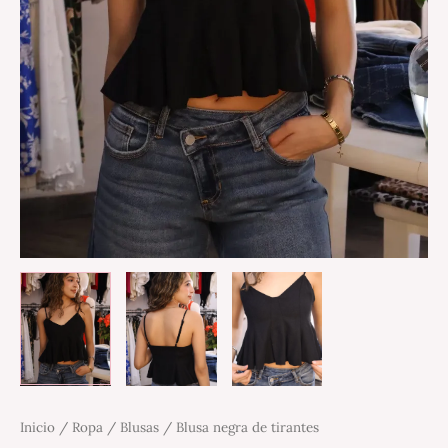
Inicio
/
Ropa
/
Blusas
/ Blusa negra de tirantes