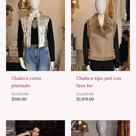
Chaleco corto
Chaleco tipo piel con
plateado
faux fur
$
1,230.00
$
4,100.00
$
200.00
$
2,870.00