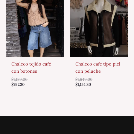
Chaleco tejido café
Chaleco cafe tipo piel
con botones
con peluche
$
1,139.00
$
1,649.00
$
797.30
$
1,154.30