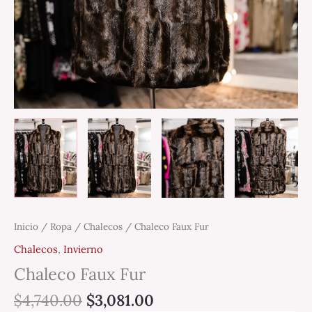
Inicio
/
Ropa
/
Chalecos
/ Chaleco Faux Fur
Chalecos
,
Invierno
Chaleco Faux Fur
$
4,740.00
$
3,081.00