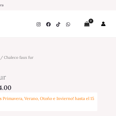
pra
nal
Current
/ Chaleco faux fur
price
is:
ur
0.00.
$2,314.00.
4.00
 Primavera, Verano, Otoño e Invierno! hasta el 15