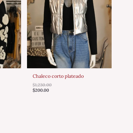
Chaleco corto plateado
$
1,230.00
$
200.00