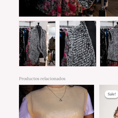
Productos relacionados
Sale!
Sale!