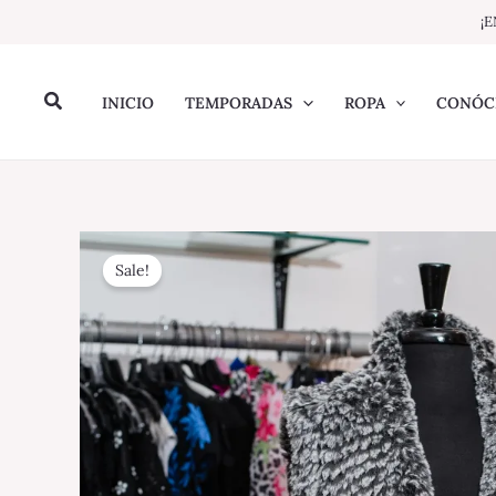
Ir
¡E
al
contenido
Buscar
INICIO
TEMPORADAS
ROPA
CONÓC
Sale!