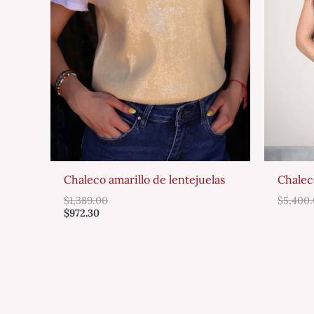
Chaleco amarillo de lentejuelas
Chalec
$
1,389.00
$
5,400
$
972.30