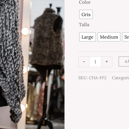
Color
Gris
Talla
Large
Medium
Sm
-
+
A
SKU:
CHA-FF2
Categorí