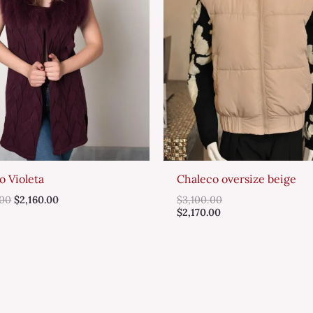
o Violeta
Chaleco oversize beige
.00
$
2,160.00
$
3,100.00
$
2,170.00