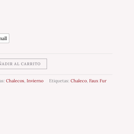
all
ÑADIR AL CARRITO
as:
Chalecos
,
Invierno
Etiquetas:
Chaleco
,
Faux Fur