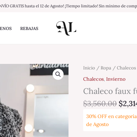
NVÍO GRATIS hasta el 12 de Agosto! ¡Tiempo limitado! Sin mínimo de com
ENOS
REBAJAS
Origi
Chaleco
Inicio
/
Ropa
/
Chalecos
price
faux
Chalecos
,
Invierno
was:
fur
Chaleco faux f
$3,56
cantidad
$
3,560.00
$
2,31
30% OFF en categorías
de Agosto