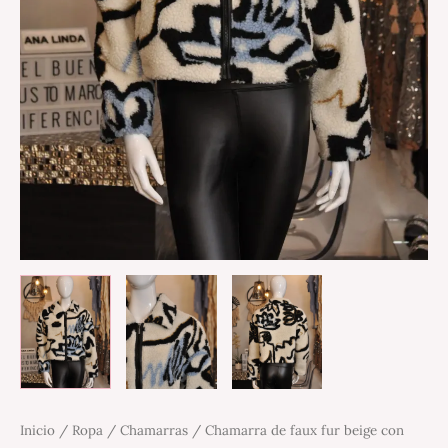
Inicio
/
Ropa
/
Chamarras
/ Chamarra de faux fur beige con