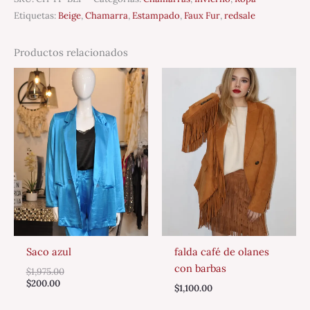
Etiquetas:
Beige
,
Chamarra
,
Estampado
,
Faux Fur
,
redsale
Productos relacionados
Saco azul
falda café de olanes
con barbas
$
1,975.00
$
200.00
$
1,100.00