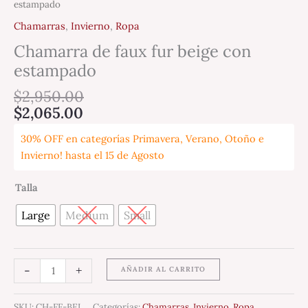
estampado
Chamarras
,
Invierno
,
Ropa
Chamarra de faux fur beige con
estampado
$
2,950.00
$
2,065.00
30% OFF en categorías Primavera, Verano, Otoño e
Invierno! hasta el 15 de Agosto
Talla
Large
Medium
Small
-
+
AÑADIR AL CARRITO
SKU:
CH-FF-BEI
Categorías:
Chamarras
,
Invierno
,
Ropa