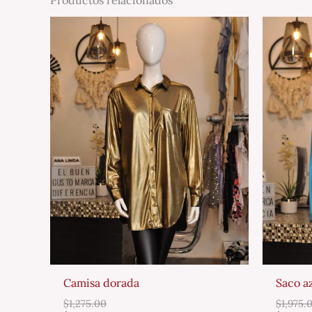
Camisa dorada
Saco a
$
1,275.00
$
1,975.