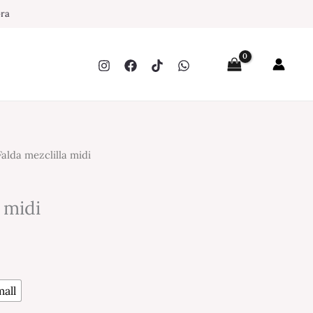
pra
alda mezclilla midi
 midi
all