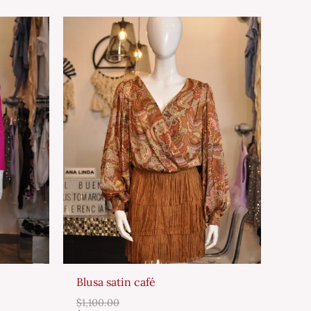
Blusa satin café
$
1,100.00