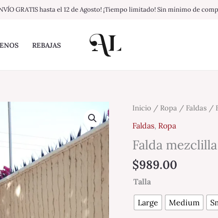
NVÍO GRATIS hasta el 12 de Agosto! ¡Tiempo limitado! Sin mínimo de com
ENOS
REBAJAS
Falda
Inicio
/
Ropa
/
Faldas
/ F
mezclilla
Faldas
,
Ropa
midi
Falda mezclilla
cantidad
$
989.00
Talla
Large
Medium
Sm