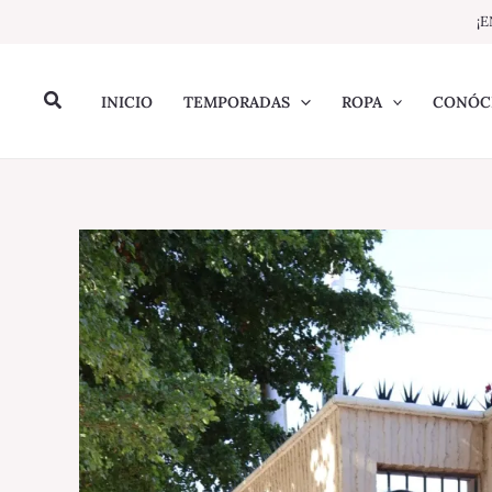
Ir
¡E
al
contenido
Buscar
INICIO
TEMPORADAS
ROPA
CONÓC