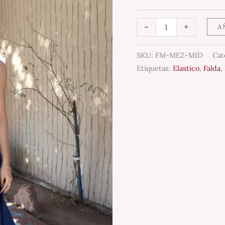
-
+
A
SKU:
FM-MEZ-MID
Cat
Etiquetas:
Elastico
,
Falda
,