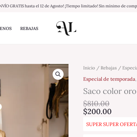
NVÍO GRATIS hasta el 12 de Agosto! ¡Tiempo limitado! Sin mínimo de com
ENOS
REBAJAS
Saco
Inicio
/
Rebajas
/
Especi
color
Especial de temporada
oro
Saco color oro 
tipo
piel
$
810.00
cantidad
$
200.00
SUPER SUPER OFERTA