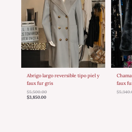
Abrigo largo reversible tipo piel y
Chamar
faux fur gris
faux fu
$
5,500.00
$
5,340
$
3,850.00