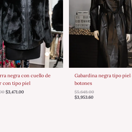
ra negra con cuello de
Gabardina negra tipo piel
r con tipo piel
botones
.00
$
3,471.00
$
5,648.00
$
3,953.60