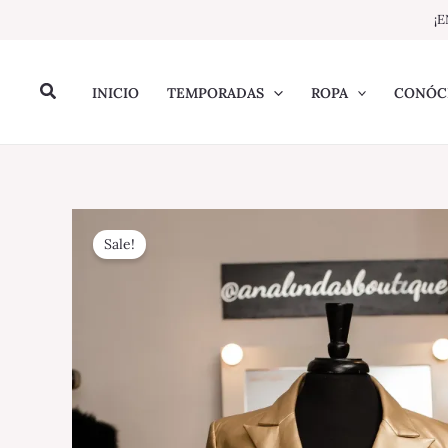
Ir
¡E
al
contenido
Buscar
INICIO
TEMPORADAS
ROPA
CONÓC
Sale!