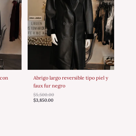
 con
Abrigo largo reversible tipo piel y
faux fur negro
$
5,500.00
$
3,850.00