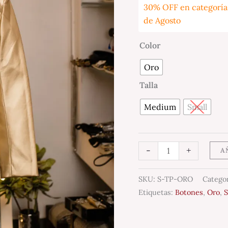
30% OFF en categorías
de Agosto
Color
Oro
Talla
Medium
Small
-
+
A
SKU:
S-TP-ORO
Catego
Etiquetas:
Botones
,
Oro
,
S