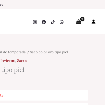
pra
al de temporada
/ Saco color oro tipo piel
,
Invierno
,
Sacos
tipo piel
S!!