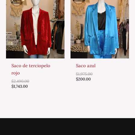
Saco de terciopelo
Saco azul
rojo
$
1,975.00
$
200.00
$
2,490.00
$
1,743.00