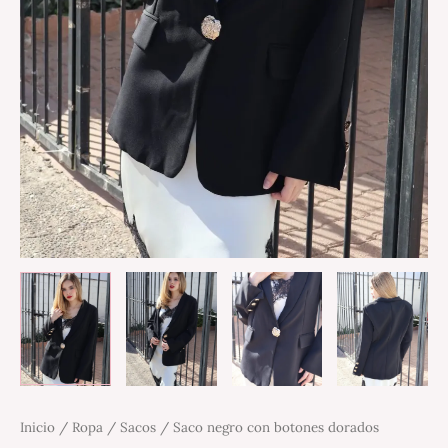
Inicio
/
Ropa
/
Sacos
/ Saco negro con botones dorados