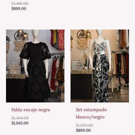
$
1,480.00
$
899.00
Falda encaje negra
Set estampado
blanco/negro
$
1,490.00
$
1,043.00
$
1,950.00
$
899.00