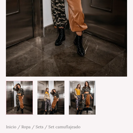
Inicio
/
Ropa
/
Sets
/ Set camuflajeado