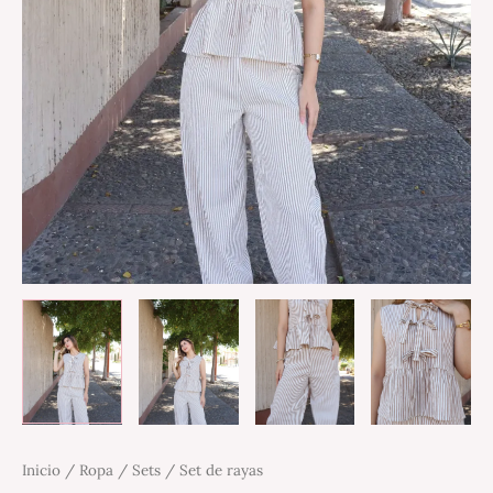
Inicio
/
Ropa
/
Sets
/ Set de rayas