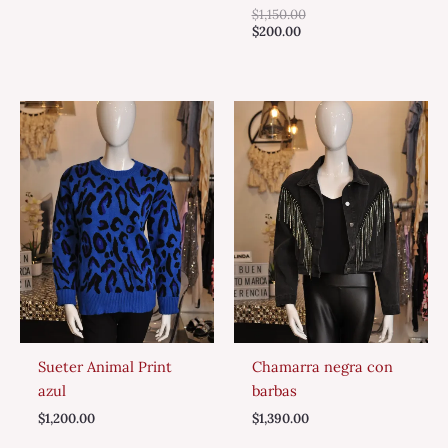
$
1,150.00
$
200.00
Sueter Animal Print
Chamarra negra con
azul
barbas
$
1,200.00
$
1,390.00