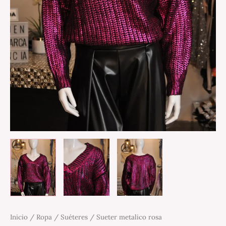
Inicio
/
Ropa
/
Suéteres
/ Sueter metalico rosa