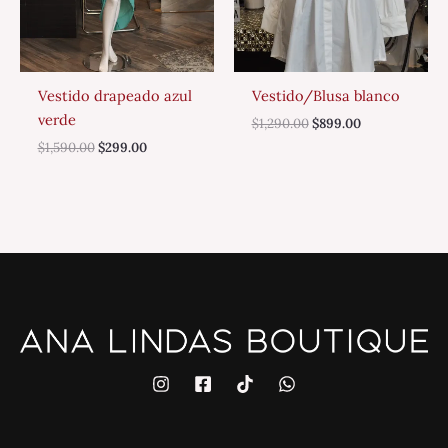
Vestido drapeado azul
Vestido/Blusa blanco
verde
$
1,290.00
$
899.00
$
1,590.00
$
299.00