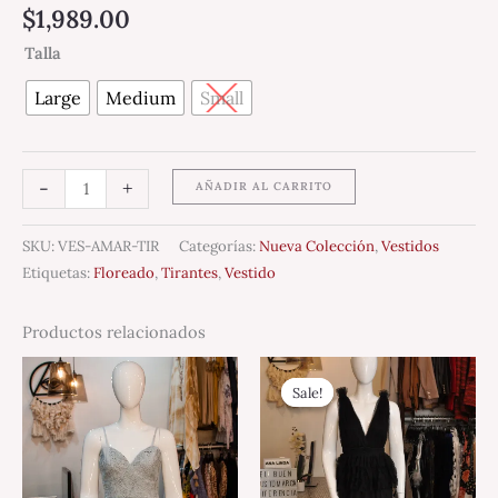
$
1,989.00
Talla
Large
Medium
Small
-
+
AÑADIR AL CARRITO
SKU:
VES-AMAR-TIR
Categorías:
Nueva Colección
,
Vestidos
Etiquetas:
Floreado
,
Tirantes
,
Vestido
Productos relacionados
Original
Current
price
price
Sale!
Sale!
was:
is:
$3,500.00.
$1,750.00.