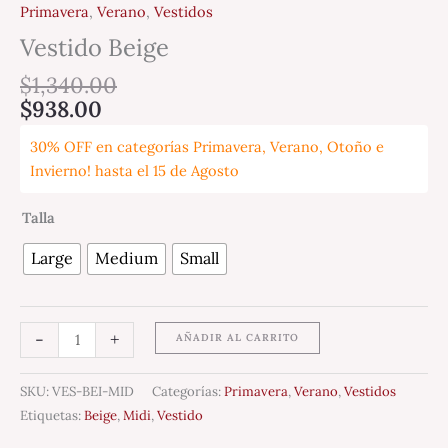
Primavera
,
Verano
,
Vestidos
Vestido Beige
$
1,340.00
$
938.00
30% OFF en categorías Primavera, Verano, Otoño e
Invierno! hasta el 15 de Agosto
Talla
Large
Medium
Small
-
+
AÑADIR AL CARRITO
SKU:
VES-BEI-MID
Categorías:
Primavera
,
Verano
,
Vestidos
Etiquetas:
Beige
,
Midi
,
Vestido