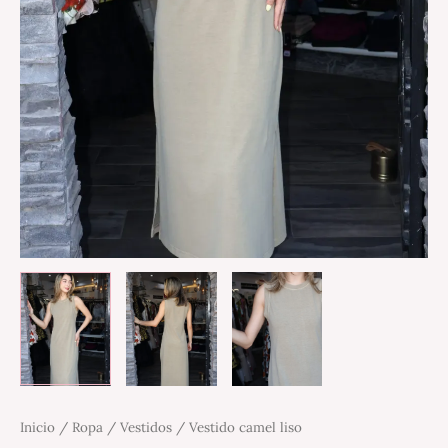
Inicio
/
Ropa
/
Vestidos
/ Vestido camel liso