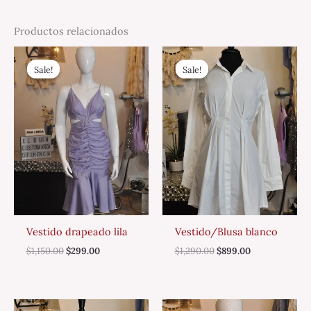
Productos relacionados
Original
Current
Original
Current
price
price
price
price
Sale!
Sale!
Sale!
Sale!
was:
is:
was:
is:
$1,150.00.
$299.00.
$1,290.00.
$899.00.
Vestido drapeado lila
Vestido/Blusa blanco
$
1,150.00
$
299.00
$
1,290.00
$
899.00
Original
Current