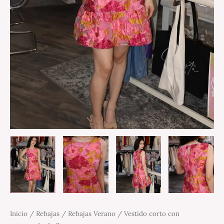
Inicio
/
Rebajas
/
Rebajas Verano
/ Vestido corto con