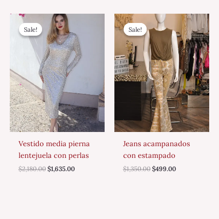
Original
Current
Original
Current
price
price
price
price
Sale!
Sale!
Sale!
Sale!
was:
is:
was:
is:
$2,180.00.
$1,635.00.
$1,350.00.
$499.00.
Vestido media pierna
Jeans acampanados
lentejuela con perlas
con estampado
$
2,180.00
$
1,635.00
$
1,350.00
$
499.00