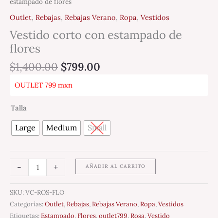
estampado de flores
Outlet
,
Rebajas
,
Rebajas Verano
,
Ropa
,
Vestidos
Vestido corto con estampado de
flores
$
1,400.00
$
799.00
OUTLET 799 mxn
Talla
Large
Medium
Small
-
+
AÑADIR AL CARRITO
SKU:
VC-ROS-FLO
Categorías:
Outlet
,
Rebajas
,
Rebajas Verano
,
Ropa
,
Vestidos
Etiquetas:
Estampado
,
Flores
,
outlet799
,
Rosa
,
Vestido