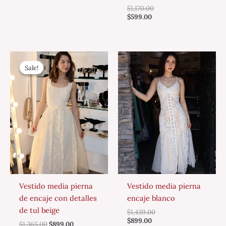
$
1,170.00
$
599.00
Original
Current
price
price
Sale!
Sale!
was:
is:
$1,365.00.
$899.00.
Vestido media pierna
Vestido media pierna
de encaje con detalles
encaje blanco
de tul beige
$
1,439.00
$
899.00
$
1,365.00
$
899.00