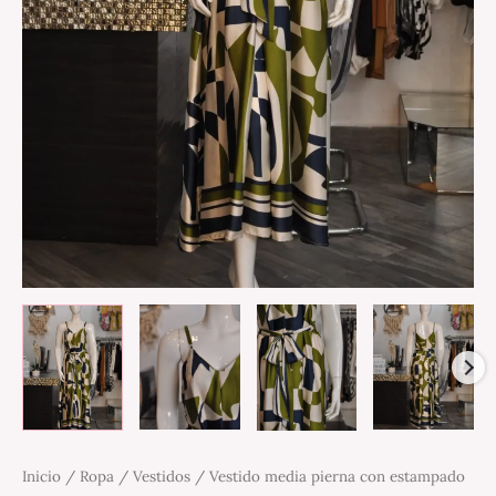
Inicio
/
Ropa
/
Vestidos
/ Vestido media pierna con estampado