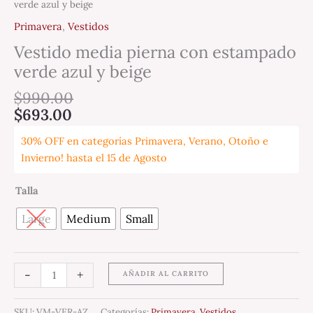
verde azul y beige
Primavera
,
Vestidos
Vestido media pierna con estampado
verde azul y beige
$
990.00
$
693.00
30% OFF en categorías Primavera, Verano, Otoño e
Invierno! hasta el 15 de Agosto
Talla
Large
Medium
Small
-
+
AÑADIR AL CARRITO
SKU:
VM-VER-AZ
Categorías:
Primavera
,
Vestidos