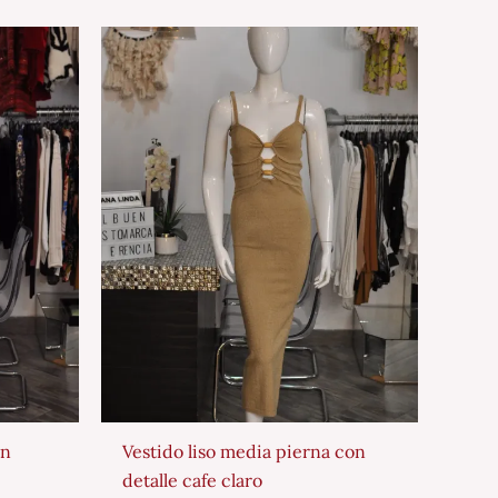
un
Vestido liso media pierna con
detalle cafe claro