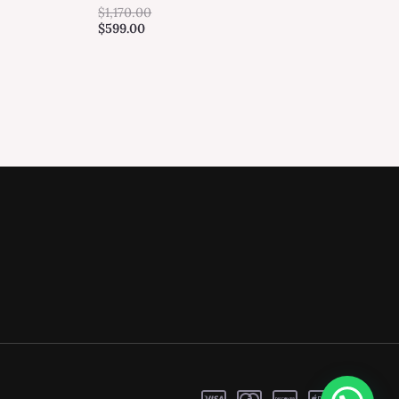
$
1,170.00
$
599.00