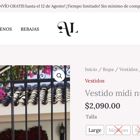
NVÍO GRATIS hasta el 12 de Agosto! ¡Tiempo limitado! Sin mínimo de com
ENOS
REBAJAS
Vestido
Inicio
/
Ropa
/
Vestidos
midi
Vestidos
nude
Vestido midi n
de
lentejuelas
$
2,090.00
con
Talla
barbas
cantidad
Large
Medium
Sm