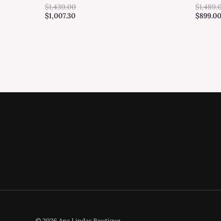
$
1,439.00
$
1,489.
$
1,007.30
$
899.0
© 2026 Ana Lindas Boutique.