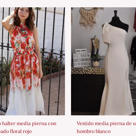
o halter media pierna con
Vestido media pierna de 
ado floral rojo
hombro blanco