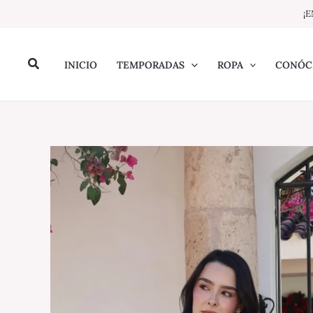
Ir
¡E
al
contenido
Buscar
INICIO
TEMPORADAS
ROPA
CONÓC