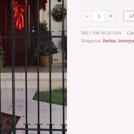
-
+
A
SKU:
VM-NUD-LEN
Cat
Etiquetas:
Barbas
,
lenteju