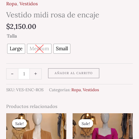
Ropa
,
Vestidos
Vestido midi rosa de encaje
$
2,150.00
Talla
Large
Medium
Small
-
+
AÑADIR AL CARRITO
SKU:
VES-ENC-ROS
Categorías:
Ropa
,
Vestidos
Productos relacionados
Original
Current
Original
Current
price
price
price
price
Sale!
Sale!
Sale!
Sale!
was:
is:
was:
is:
$1,450.00.
$899.00.
$2,100.00.
$899.00.