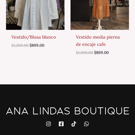
Vestido/Blusa blanco
Vestido media pierna
de encaje cafe
$
1,290.00
$
899.00
$
1,500.00
$
899.00