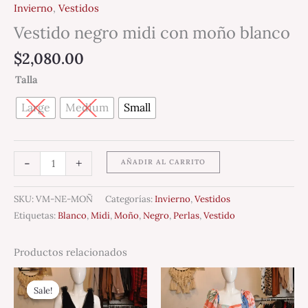
Invierno
,
Vestidos
Vestido negro midi con moño blanco
$
2,080.00
Talla
Large
Medium
Small
-
+
AÑADIR AL CARRITO
SKU:
VM-NE-MOÑ
Categorías:
Invierno
,
Vestidos
Etiquetas:
Blanco
,
Midi
,
Moño
,
Negro
,
Perlas
,
Vestido
Productos relacionados
Original
Current
price
price
Sale!
Sale!
was:
is:
$3,500.00.
$1,750.00.