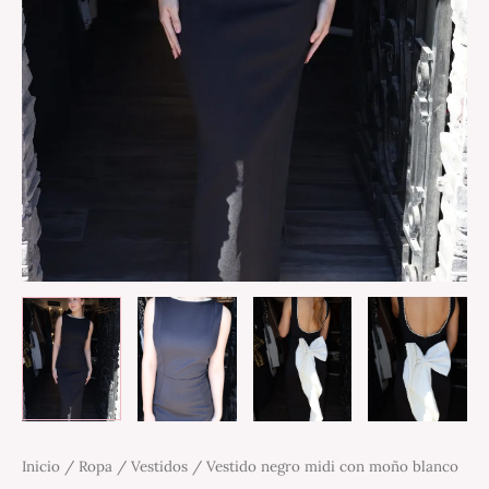
Inicio
/
Ropa
/
Vestidos
/ Vestido negro midi con moño blanco