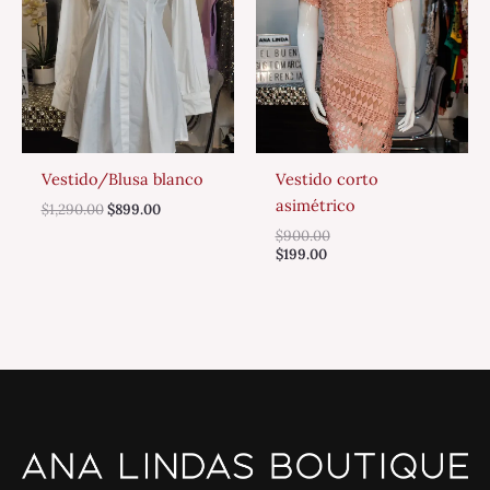
Vestido/Blusa blanco
Vestido corto
asimétrico
$
1,290.00
$
899.00
$
900.00
$
199.00