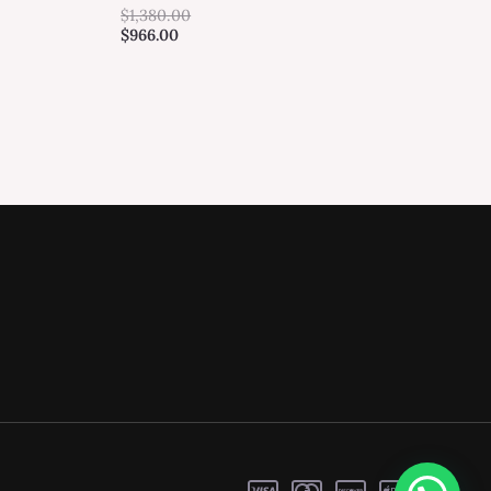
$
1,380.00
$
966.00