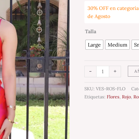
30% OFF en categorías
de Agosto
Talla
Large
Medium
Sm
-
+
A
SKU:
VES-ROS-FLO
Cat
Etiquetas:
Flores
,
Rojo
,
Ro