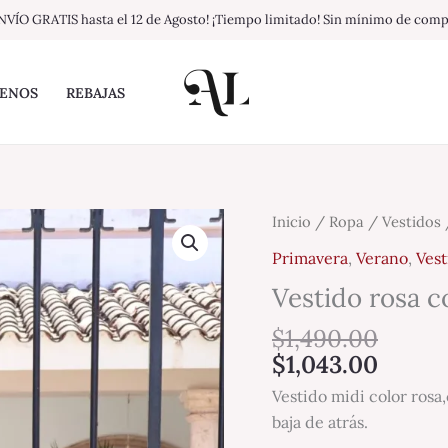
NVÍO GRATIS hasta el 12 de Agosto! ¡Tiempo limitado! Sin mínimo de com
ENOS
REBAJAS
Vestido
Inicio
/
Ropa
/
Vestidos
/
rosa
Primavera
,
Verano
,
Vest
con
Vestido rosa c
flores
rojas
$
1,490.00
cantidad
$
1,043.00
Vestido midi color rosa,
baja de atrás.