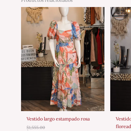
Vestido largo estampado rosa
Vestid
florea
$
1,555.00