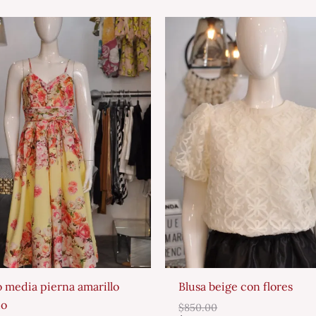
o media pierna amarillo
Blusa beige con flores
do
$
850.00