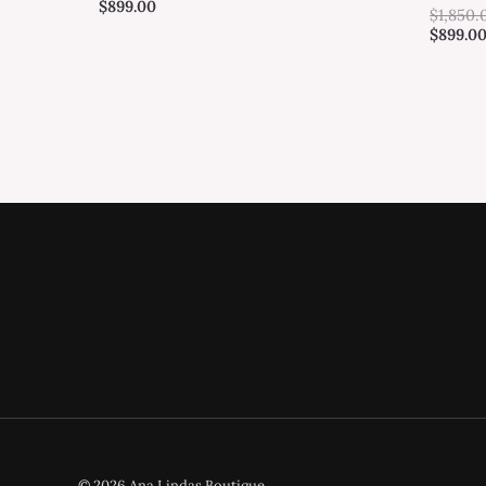
$
899.00
$
1,850.
$
899.0
© 2026 Ana Lindas Boutique.