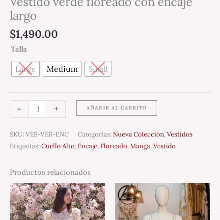
Vestido verde floreado con encaje
largo
$
1,490.00
Talla
Large
Medium
Small
-
+
AÑADIR AL CARRITO
SKU:
VES-VER-ENC
Categorías:
Nueva Colección
,
Vestidos
Etiquetas:
Cuello Alto
,
Encaje
,
Floreado
,
Manga
,
Vestido
Productos relacionados