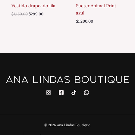
Vestido drapeado lila
Sueter Animal Print
azul
$
1,150.00
$
299.00
$
1,200.00
© 2026 Ana Lindas Boutique.