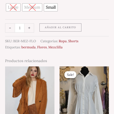
Large
Medium
Small
-
+
AÑADIR AL CARRITO
SKU:
BER-MEZ-FLO
Categorías:
Ropa
,
Shorts
Etiquetas:
bermuda
,
Flores
,
Mezclilla
Productos relacionados
Original
Current
price
price
Sale!
Sale!
was:
is:
$1,290.00.
$899.00.