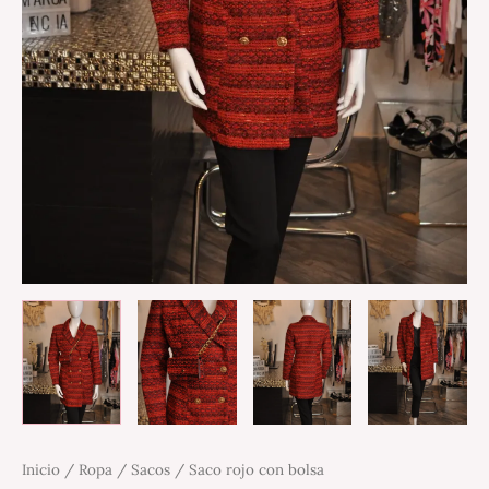
Inicio
/
Ropa
/
Sacos
/ Saco rojo con bolsa