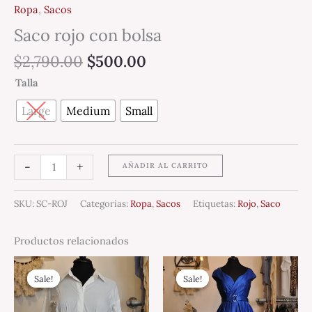
Ropa
,
Sacos
Saco rojo con bolsa
$
2,790.00
$
500.00
Talla
Large
Medium
Small
-
+
AÑADIR AL CARRITO
SKU:
SC-ROJ
Categorías:
Ropa
,
Sacos
Etiquetas:
Rojo
,
Saco
Productos relacionados
Original
Current
Original
Current
price
price
price
price
Sale!
Sale!
Sale!
Sale!
was:
is:
was:
is:
$1,290.00.
$899.00.
$1,890.00.
$945.00.