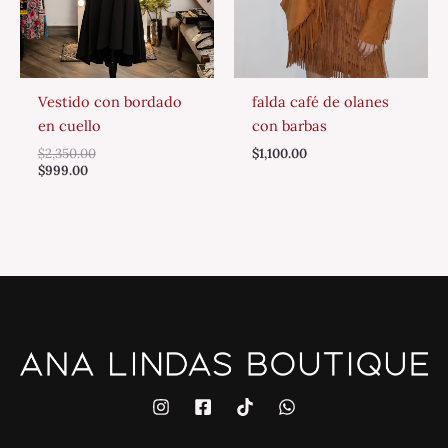
Vestido con bordado
falda café de olanes
en cuello
con barbas
$
2,350.00
$
1,100.00
$
999.00