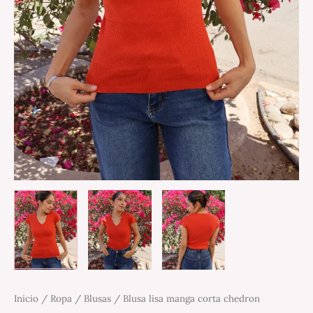
Inicio
/
Ropa
/
Blusas
/ Blusa lisa manga corta chedron