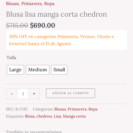
Blusas
,
Primavera
,
Ropa
Blusa lisa manga corta chedron
$
715.00
$
690.00
30% OFF en categorías Primavera, Verano, Otoño e
Invierno! hasta el 15 de Agosto
Talla
Large
Medium
Small
-
+
AÑADIR AL CARRITO
SKU:
B-CHE
Categorías:
Blusas
,
Primavera
,
Ropa
Etiquetas:
Blusa
,
chedron
,
Lisa
,
Manga corta
También te recomendamos…