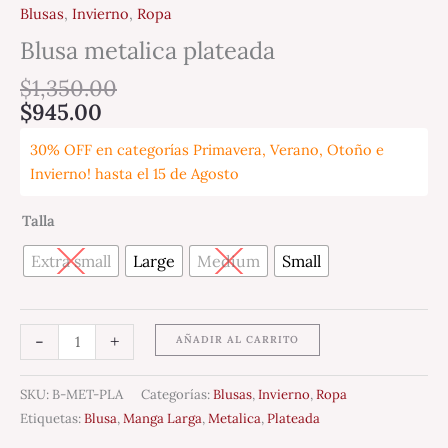
Blusas
,
Invierno
,
Ropa
Blusa metalica plateada
$
1,350.00
$
945.00
30% OFF en categorías Primavera, Verano, Otoño e
Invierno! hasta el 15 de Agosto
Talla
Extra small
Large
Medium
Small
-
+
AÑADIR AL CARRITO
SKU:
B-MET-PLA
Categorías:
Blusas
,
Invierno
,
Ropa
Etiquetas:
Blusa
,
Manga Larga
,
Metalica
,
Plateada