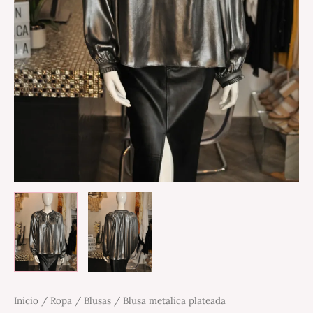
Inicio
/
Ropa
/
Blusas
/ Blusa metalica plateada