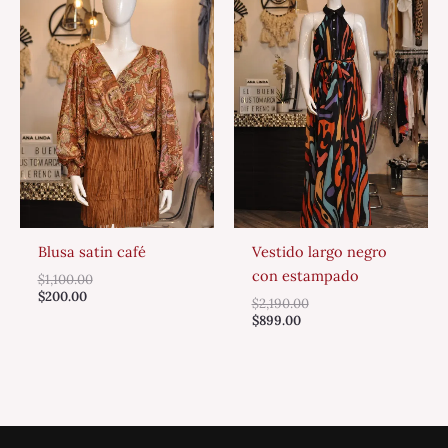
Blusa satin café
Vestido largo negro
con estampado
$
1,100.00
$
200.00
$
2,190.00
$
899.00