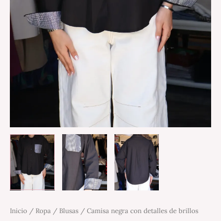
Inicio
/
Ropa
/
Blusas
/ Camisa negra con detalles de brillos