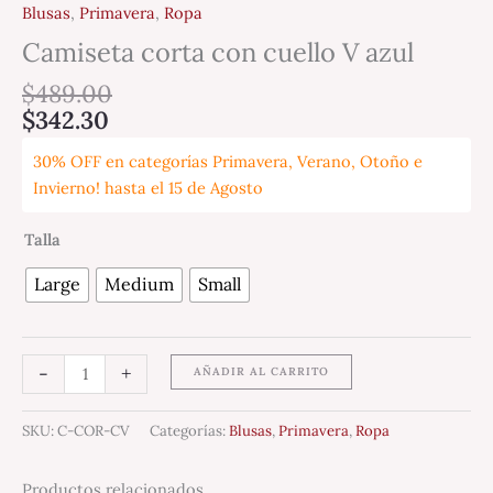
Blusas
,
Primavera
,
Ropa
Camiseta corta con cuello V azul
$
489.00
$
342.30
30% OFF en categorías Primavera, Verano, Otoño e
Invierno! hasta el 15 de Agosto
Talla
Large
Medium
Small
-
+
AÑADIR AL CARRITO
SKU:
C-COR-CV
Categorías:
Blusas
,
Primavera
,
Ropa
Productos relacionados