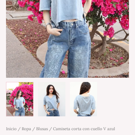
Inicio
/
Ropa
/
Blusas
/ Camiseta corta con cuello V azul