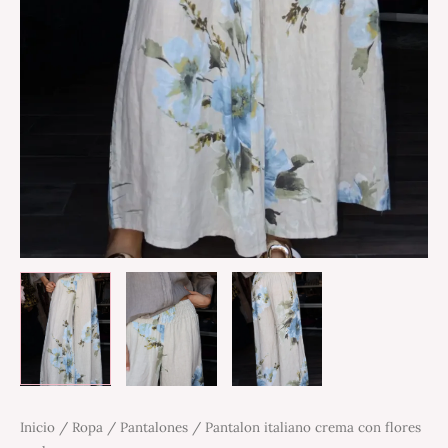
Inicio
/
Ropa
/
Pantalones
/ Pantalon italiano crema con flores