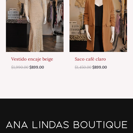
Vestido encaje beige
Saco café claro
$
1,990.00
$
899.00
$
1,450.00
$
899.00