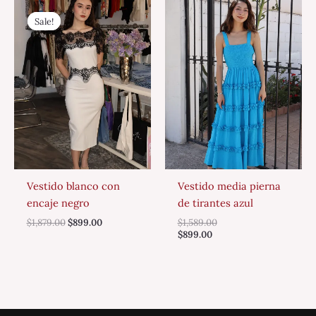
Original
Current
price
price
Sale!
Sale!
was:
is:
$1,879.00.
$899.00.
Vestido blanco con
Vestido media pierna
encaje negro
de tirantes azul
$
1,879.00
$
899.00
$
1,589.00
$
899.00