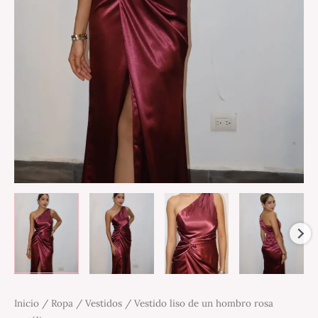
Inicio
/
Ropa
/
Vestidos
/ Vestido liso de un hombro rosa