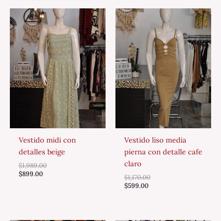
Vestido midi con
Vestido liso media
detalles beige
pierna con detalle cafe
claro
$
1,989.00
$
899.00
$
1,170.00
$
599.00