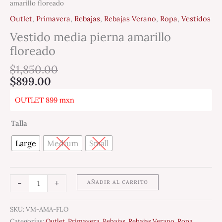
amarillo floreado
Outlet
,
Primavera
,
Rebajas
,
Rebajas Verano
,
Ropa
,
Vestidos
Vestido media pierna amarillo
floreado
$
1,850.00
$
899.00
OUTLET 899 mxn
Talla
Large
Medium
Small
-
+
AÑADIR AL CARRITO
SKU:
VM-AMA-FLO
Categorías:
Outlet
,
Primavera
,
Rebajas
,
Rebajas Verano
,
Ropa
,