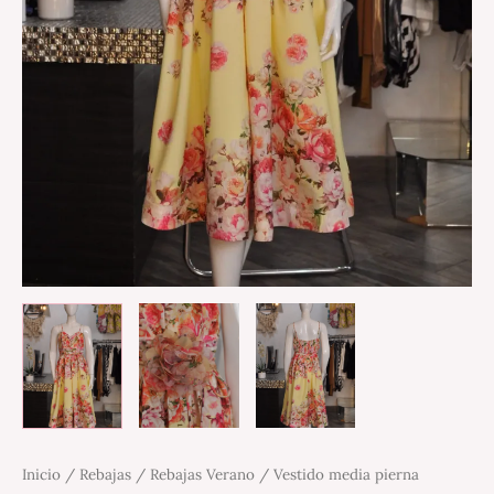
Inicio
/
Rebajas
/
Rebajas Verano
/ Vestido media pierna