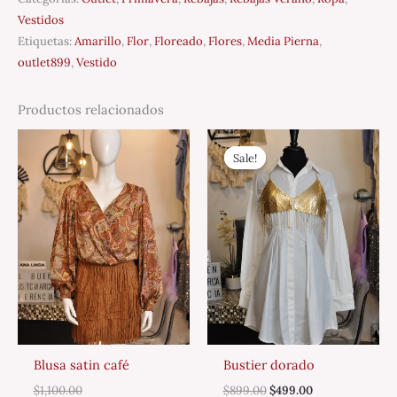
Vestidos
Etiquetas:
Amarillo
,
Flor
,
Floreado
,
Flores
,
Media Pierna
,
outlet899
,
Vestido
Productos relacionados
Original
Current
price
price
Sale!
Sale!
was:
is:
$899.00.
$499.00.
Blusa satin café
Bustier dorado
$
1,100.00
$
899.00
$
499.00