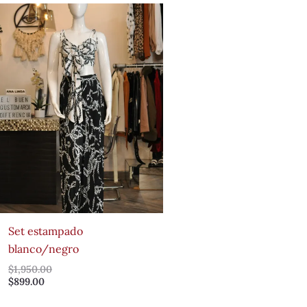
Set estampado
blanco/negro
$
1,950.00
$
899.00