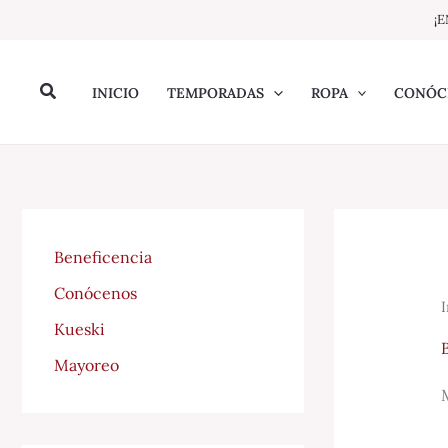
Ir
¡E
al
contenido
Buscar
INICIO
TEMPORADAS
ROPA
CONÓC
Beneficencia
Conócenos
I
Kueski
Mayoreo