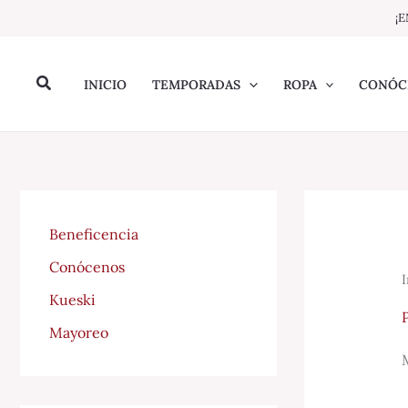
Ir
¡E
al
contenido
Buscar
INICIO
TEMPORADAS
ROPA
CONÓC
Beneficencia
Conócenos
I
Kueski
Mayoreo