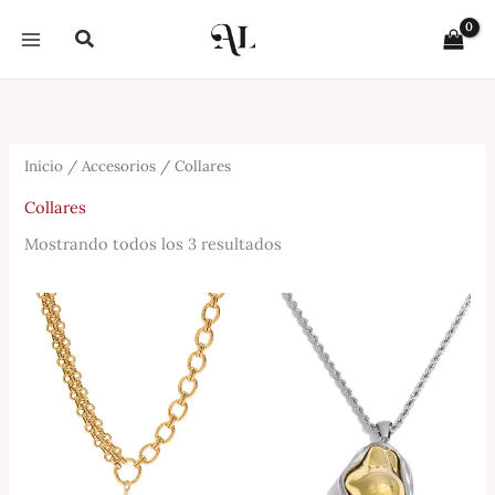
Sorted
Ir
by
Buscar
latest
al
contenido
Inicio
/
Accesorios
/ Collares
Collares
Mostrando todos los 3 resultados