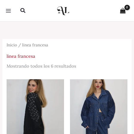
Sorted
Ir
by
Buscar
latest
al
contenido
Inicio
/ linea francesa
linea francesa
Mostrando todos los 6 resultados