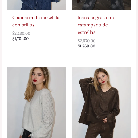
Chamarra de mezclilla
Jeans negros con
con brillos
estampado de
estrellas
$
2,430.00
$
1,701.00
$
2,670.00
$
1,869.00