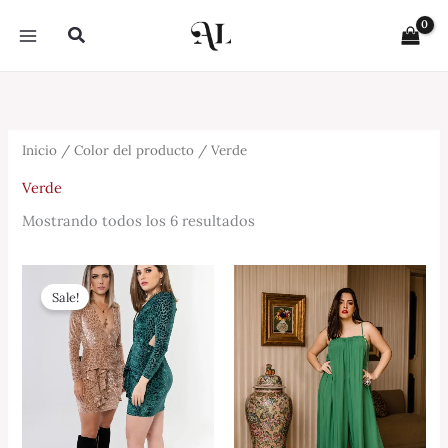
Sorted
Ir
by
Buscar
latest
al
contenido
Inicio
/ Color del producto / Verde
Verde
Mostrando todos los 6 resultados
Original
Current
price
price
Sale!
was:
is:
$1,720.00.
$200.00.