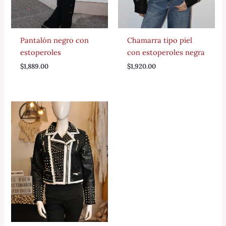
Pantalón negro con
Chamarra tipo piel
estoperoles
con estoperoles negra
$
1,889.00
$
1,920.00