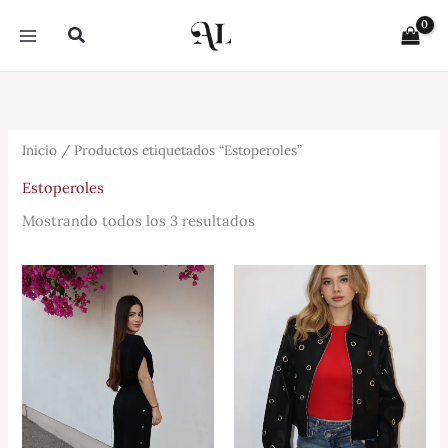
Sorted
Ir
by
Buscar
latest
al
contenido
Inicio
/ Productos etiquetados “Estoperoles”
Estoperoles
Mostrando todos los 3 resultados