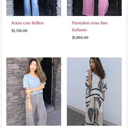
Jeans con brillos
Pantalon rosa liso
italiano
$
1,700.00
$
1,890.00