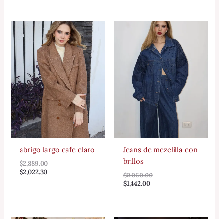
abrigo largo cafe claro
Jeans de mezclilla con
brillos
$
2,889.00
$
2,022.30
$
2,060.00
$
1,442.00