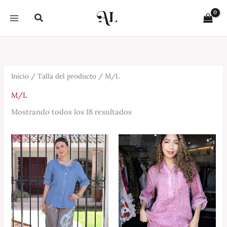
Sorted
Ir
by
Buscar
latest
al
contenido
Inicio
/ Talla del producto / M/L
M/L
Mostrando todos los 18 resultados