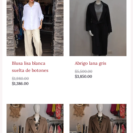
Blusa lisa blanca
Abrigo lana gris
suelta de botones
$
5,500.00
$
3,850.00
$
1,980.00
$
1,386.00