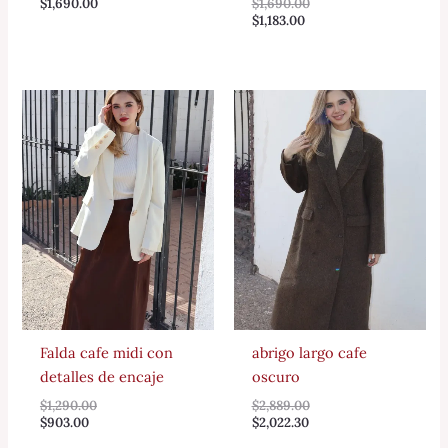
$
1,690.00
$
1,690.00
$
1,183.00
Falda cafe midi con
abrigo largo cafe
detalles de encaje
oscuro
$
1,290.00
$
2,889.00
$
903.00
$
2,022.30